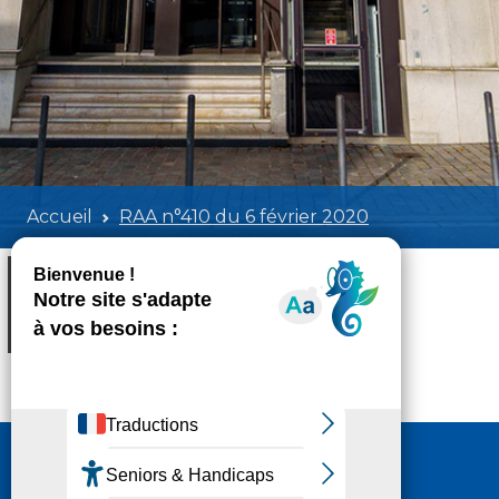
Accueil
RAA n°410 du 6 février 2020
RAA n°410 du 6 février 2020
Poids:
34.09 MB
Format :
PDF
Aperçu
Nous contacter