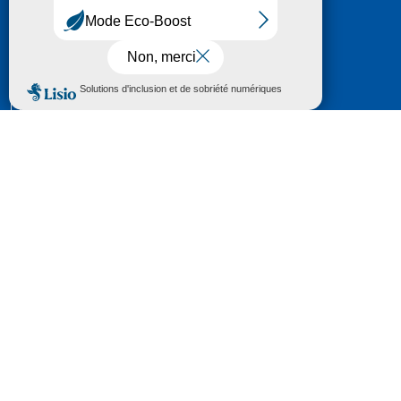
HÔTEL DU DÉPARTEMENT
6 RUE GASTON MANENT
CS 71 324
65013 TARBES
CEDEX 09
TÉL :
05 62 56 78 65
Voir Le Plan
Le courrier que vous adressez au Département fait
l'objet d’un enregistrement et d'un traitement de
données (vos coordonnées et le contenu de votre
courrier) visant à instruire votre demande.
Pour toute information complémentaire consultez la
rubrique
protection des données
© 2018 - 2026 Département des Hautes-
Pyrénées
Espace presse
Mentions légales