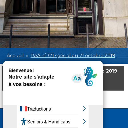
Accueil
RAA n°371 spécial du 21 octobre 2019
RAA n°371 spécial du 21 octobre 2019
Poids:
679.29 KB
Format :
PDF
Aperçu
Nous contacter