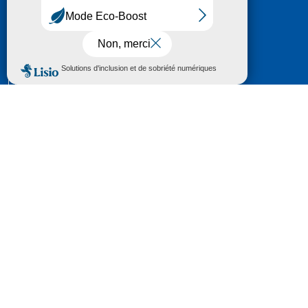
HÔTEL DU DÉPARTEMENT
6 RUE GASTON MANENT
CS 71 324
65013 TARBES
CEDEX 09
TÉL :
05 62 56 78 65
Voir Le Plan
Le courrier que vous adressez au Département fait
l'objet d’un enregistrement et d'un traitement de
données (vos coordonnées et le contenu de votre
courrier) visant à instruire votre demande.
Pour toute information complémentaire consultez la
rubrique
protection des données
© 2018 - 2026 Département des Hautes-
Pyrénées
Espace presse
Mentions légales