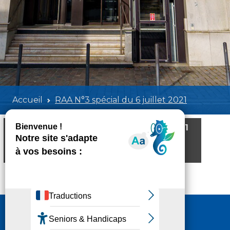
Accueil
RAA N°3 spécial du 6 juillet 2021
RAA N°3 spécial du 6 juillet 2021
Poids:
662.47 KB
Format :
PDF
Aperçu
Nous contacter