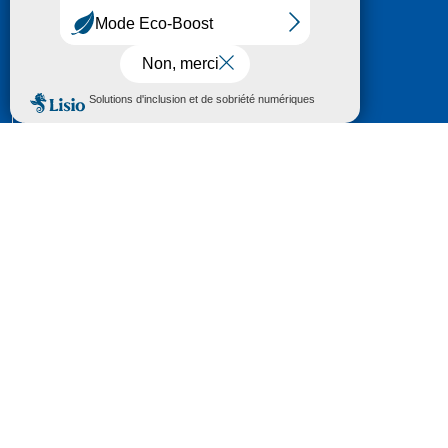
HÔTEL DU DÉPARTEMENT
6 RUE GASTON MANENT
CS 71 324
65013 TARBES
CEDEX 09
TÉL :
05 62 56 78 65
Voir Le Plan
Le courrier que vous adressez au Département fait
l'objet d’un enregistrement et d'un traitement de
données (vos coordonnées et le contenu de votre
courrier) visant à instruire votre demande.
Pour toute information complémentaire consultez la
rubrique
protection des données
© 2018 - 2026 Département des Hautes-
Pyrénées
Espace presse
Mentions légales