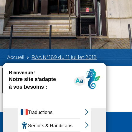
Accueil
RAA N°189 du 11 juillet 2018
RAA N°189 du 11 juillet 2018
Poids:
16.95 MB
Format :
PDF
Aperçu
Nous contacter