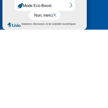
HÔTEL DU DÉPARTEMENT
6 RUE GASTON MANENT
CS 71 324
65013 TARBES
CEDEX 09
TÉL :
05 62 56 78 65
Voir Le Plan
Le courrier que vous adressez au Département fait
l'objet d’un enregistrement et d'un traitement de
données (vos coordonnées et le contenu de votre
courrier) visant à instruire votre demande.
Pour toute information complémentaire consultez la
rubrique
protection des données
© 2018 - 2026 Département des Hautes-
Pyrénées
Espace presse
Mentions légales