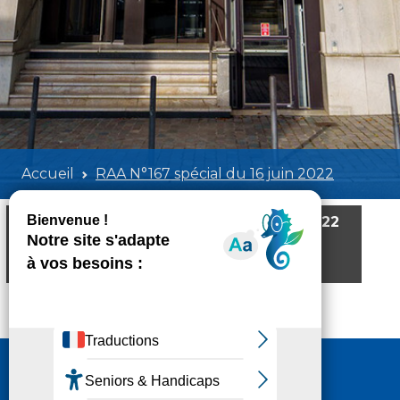
Accueil
RAA N°167 spécial du 16 juin 2022
RAA N°167 spécial du 16 juin 2022
Poids:
2.09 MB
Format :
PDF
Aperçu
Nous contacter