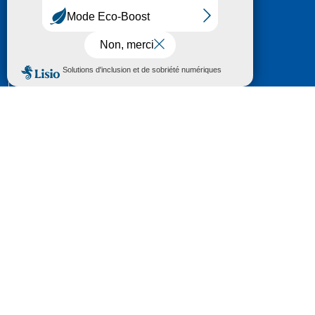
HÔTEL DU DÉPARTEMENT
6 RUE GASTON MANENT
CS 71 324
65013 TARBES
CEDEX 09
TÉL :
05 62 56 78 65
Voir Le Plan
Le courrier que vous adressez au Département fait
l'objet d’un enregistrement et d'un traitement de
données (vos coordonnées et le contenu de votre
courrier) visant à instruire votre demande.
Pour toute information complémentaire consultez la
rubrique
protection des données
© 2018 - 2026 Département des Hautes-
Pyrénées
Espace presse
Mentions légales