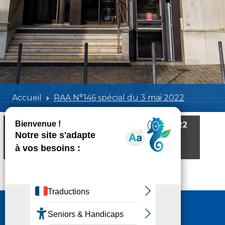
Accueil
RAA N°146 spécial du 3 mai 2022
RAA N°146 spécial du 3 mai 2022
Poids:
4.59 MB
Format :
PDF
Aperçu
Nous contacter