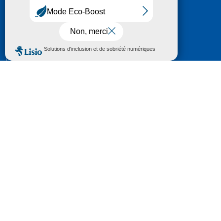
HÔTEL DU DÉPARTEMENT
6 RUE GASTON MANENT
CS 71 324
65013 TARBES
CEDEX 09
TÉL :
05 62 56 78 65
Voir Le Plan
Le courrier que vous adressez au Département fait
l'objet d’un enregistrement et d'un traitement de
données (vos coordonnées et le contenu de votre
courrier) visant à instruire votre demande.
Pour toute information complémentaire consultez la
rubrique
protection des données
© 2018 - 2026 Département des Hautes-
Pyrénées
Espace presse
Mentions légales