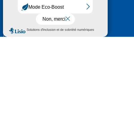
HÔTEL DU DÉPARTEMENT
6 RUE GASTON MANENT
CS 71 324
65013 TARBES
CEDEX 09
TÉL :
05 62 56 78 65
Voir Le Plan
Le courrier que vous adressez au Département fait
l'objet d’un enregistrement et d'un traitement de
données (vos coordonnées et le contenu de votre
courrier) visant à instruire votre demande.
Pour toute information complémentaire consultez la
rubrique
protection des données
© 2018 - 2026 Département des Hautes-
Pyrénées
Espace presse
Mentions légales