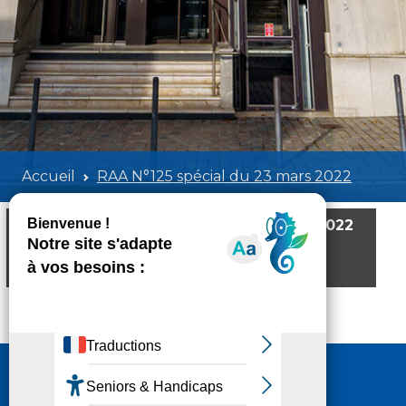
Accueil
RAA N°125 spécial du 23 mars 2022
RAA N°125 spécial du 23 mars 2022
Poids:
4.27 MB
Format :
PDF
Aperçu
Nous contacter