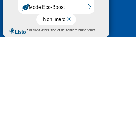
HÔTEL DU DÉPARTEMENT
6 RUE GASTON MANENT
CS 71 324
65013 TARBES
CEDEX 09
TÉL :
05 62 56 78 65
Voir Le Plan
Le courrier que vous adressez au Département fait
l'objet d’un enregistrement et d'un traitement de
données (vos coordonnées et le contenu de votre
courrier) visant à instruire votre demande.
Pour toute information complémentaire consultez la
rubrique
protection des données
© 2018 - 2026 Département des Hautes-
Pyrénées
Espace presse
Mentions légales