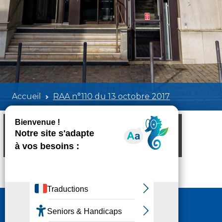
Accueil
RAA n°110 du 13 octobre 2017
RAA n°110 du 13 octobre 2017
Poids:
5.57 MB
Format :
PDF
Aperçu
Nous contacter