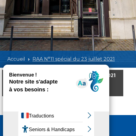
Accueil
RAA N°11 spécial du 23 juillet 2021
RAA N°11 spécial du 23 juillet 2021
Poids:
15.93 MB
Format :
PDF
Aperçu
Nous contacter