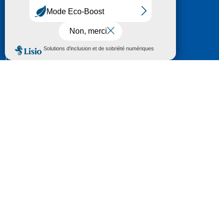
HÔTEL DU DÉPARTEMENT
6 RUE GASTON MANENT
CS 71 324
65013 TARBES
CEDEX 09
TÉL :
05 62 56 78 65
Voir Le Plan
Le courrier que vous adressez au Département fait
l'objet d’un enregistrement et d'un traitement de
données (vos coordonnées et le contenu de votre
courrier) visant à instruire votre demande.
Pour toute information complémentaire consultez la
rubrique
protection des données
© 2018 - 2026 Département des Hautes-
Pyrénées
Espace presse
Mentions légales