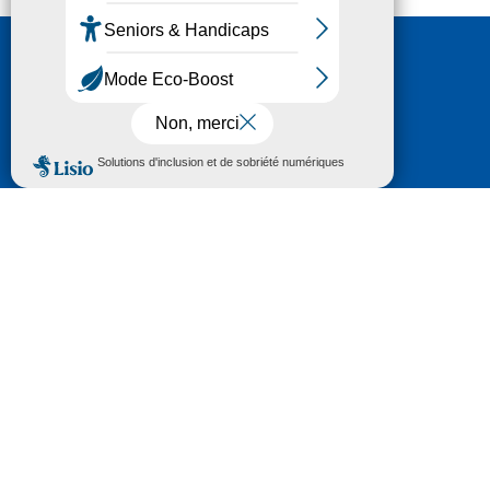
Nous contacter
HÔTEL DU DÉPARTEMENT
6 RUE GASTON MANENT
CS 71 324
65013 TARBES
CEDEX 09
TÉL :
05 62 56 78 65
Voir Le Plan
Le courrier que vous adressez au Département fait
l'objet d’un enregistrement et d'un traitement de
données (vos coordonnées et le contenu de votre
courrier) visant à instruire votre demande.
Pour toute information complémentaire consultez la
rubrique
protection des données
© 2018 - 2026 Département des Hautes-