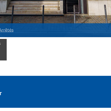
Arrêtés
s
T