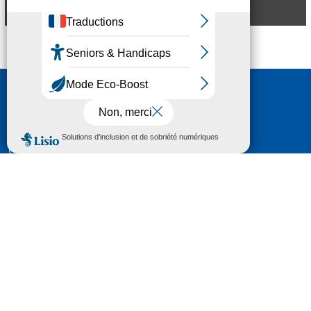
Aperçu
Nous contacter
HÔTEL DU DÉPARTEMENT
6 RUE GASTON MANENT
CS 71 324
65013 TARBES
CEDEX 09
TÉL :
05 62 56 78 65
Voir Le Plan
Le courrier que vous adressez au Département fait
l'objet d’un enregistrement et d'un traitement de
données (vos coordonnées et le contenu de votre
courrier) visant à instruire votre demande.
Pour toute information complémentaire consultez la