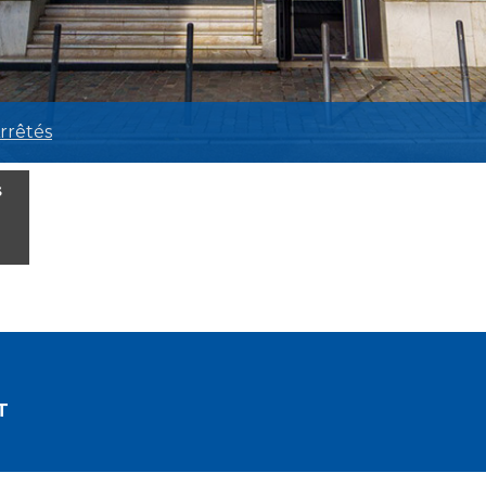
rrêtés
s
T