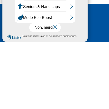
Nous contacter
HÔTEL DU DÉPARTEMENT
6 RUE GASTON MANENT
CS 71 324
65013 TARBES
CEDEX 09
TÉL :
05 62 56 78 65
Voir Le Plan
Le courrier que vous adressez au Département fait
l'objet d’un enregistrement et d'un traitement de
données (vos coordonnées et le contenu de votre
courrier) visant à instruire votre demande.
Pour toute information complémentaire consultez la
rubrique
protection des données
© 2018 - 2026 Département des Hautes-