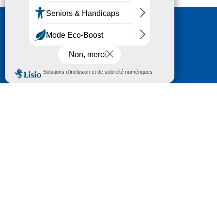
Nous contacter
HÔTEL DU DÉPARTEMENT
6 RUE GASTON MANENT
CS 71 324
65013 TARBES
CEDEX 09
TÉL :
05 62 56 78 65
Voir Le Plan
Le courrier que vous adressez au Département fait
l'objet d’un enregistrement et d'un traitement de
données (vos coordonnées et le contenu de votre
courrier) visant à instruire votre demande.
Pour toute information complémentaire consultez la
rubrique
protection des données
© 2018 - 2026 Département des Hautes-