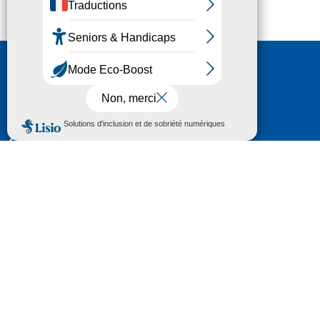
Nous contacter
HÔTEL DU DÉPARTEMENT
6 RUE GASTON MANENT
CS 71 324
65013 TARBES
CEDEX 09
TÉL :
05 62 56 78 65
Voir Le Plan
Le courrier que vous adressez au Département fait
l'objet d’un enregistrement et d'un traitement de
données (vos coordonnées et le contenu de votre
courrier) visant à instruire votre demande.
Pour toute information complémentaire consultez la
rubrique
protection des données