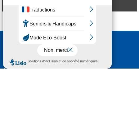
Aperçu
Nous contacter
HÔTEL DU DÉPARTEMENT
6 RUE GASTON MANENT
CS 71 324
65013 TARBES
CEDEX 09
TÉL :
05 62 56 78 65
Voir Le Plan
Le courrier que vous adressez au Département fait
l'objet d’un enregistrement et d'un traitement de
données (vos coordonnées et le contenu de votre
courrier) visant à instruire votre demande.
Pour toute information complémentaire consultez la