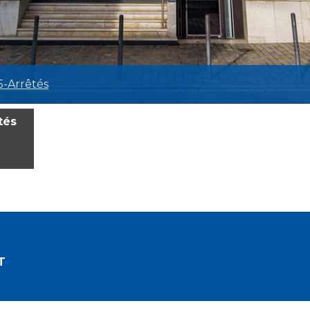
5-Arrêtés
tés
T