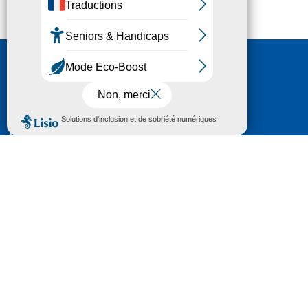
Nous contacter
HÔTEL DU DÉPARTEMENT
6 RUE GASTON MANENT
CS 71 324
65013 TARBES
CEDEX 09
TÉL :
05 62 56 78 65
Voir Le Plan
Le courrier que vous adressez au Département fait
l'objet d’un enregistrement et d'un traitement de
données (vos coordonnées et le contenu de votre
courrier) visant à instruire votre demande.
Pour toute information complémentaire consultez la
rubrique
protection des données