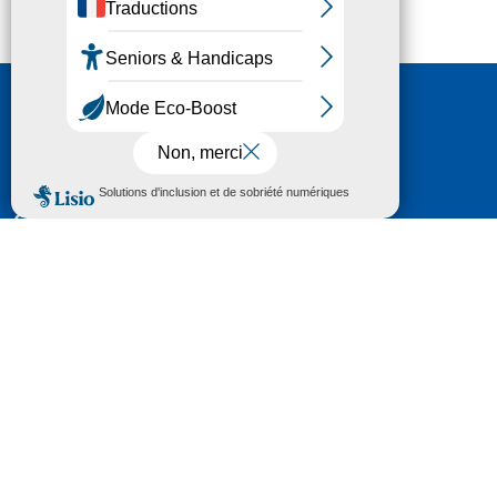
Nous contacter
HÔTEL DU DÉPARTEMENT
6 RUE GASTON MANENT
CS 71 324
65013 TARBES
CEDEX 09
TÉL :
05 62 56 78 65
Voir Le Plan
Le courrier que vous adressez au Département fait
l'objet d’un enregistrement et d'un traitement de
données (vos coordonnées et le contenu de votre
courrier) visant à instruire votre demande.
Pour toute information complémentaire consultez la
rubrique
protection des données