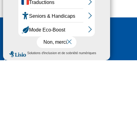
Nous contacter
HÔTEL DU DÉPARTEMENT
6 RUE GASTON MANENT
CS 71 324
65013 TARBES
CEDEX 09
TÉL :
05 62 56 78 65
Voir Le Plan
Le courrier que vous adressez au Département fait
l'objet d’un enregistrement et d'un traitement de
données (vos coordonnées et le contenu de votre
courrier) visant à instruire votre demande.
Pour toute information complémentaire consultez la
rubrique
protection des données