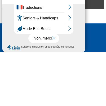
Aperçu
Nous contacter
HÔTEL DU DÉPARTEMENT
6 RUE GASTON MANENT
CS 71 324
65013 TARBES
CEDEX 09
TÉL :
05 62 56 78 65
Voir Le Plan
Le courrier que vous adressez au Département fait
l'objet d’un enregistrement et d'un traitement de
données (vos coordonnées et le contenu de votre
courrier) visant à instruire votre demande.
Pour toute information complémentaire consultez la