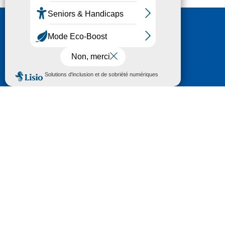
Nous contacter
HÔTEL DU DÉPARTEMENT
6 RUE GASTON MANENT
CS 71 324
65013 TARBES
CEDEX 09
TÉL :
05 62 56 78 65
Voir Le Plan
Le courrier que vous adressez au Département fait
l'objet d’un enregistrement et d'un traitement de
données (vos coordonnées et le contenu de votre
courrier) visant à instruire votre demande.
Pour toute information complémentaire consultez la
rubrique
protection des données
© 2018 - 2026 Département des Hautes-