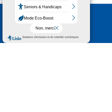
Nous contacter
HÔTEL DU DÉPARTEMENT
6 RUE GASTON MANENT
CS 71 324
65013 TARBES
CEDEX 09
TÉL :
05 62 56 78 65
Voir Le Plan
Le courrier que vous adressez au Département fait
l'objet d’un enregistrement et d'un traitement de
données (vos coordonnées et le contenu de votre
courrier) visant à instruire votre demande.
Pour toute information complémentaire consultez la
rubrique
protection des données
© 2018 - 2026 Département des Hautes-