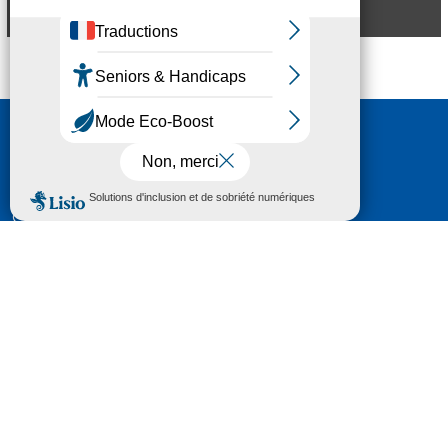
Aperçu
Nous contacter
HÔTEL DU DÉPARTEMENT
6 RUE GASTON MANENT
CS 71 324
65013 TARBES
CEDEX 09
TÉL :
05 62 56 78 65
Voir Le Plan
Le courrier que vous adressez au Département fait
l'objet d’un enregistrement et d'un traitement de
données (vos coordonnées et le contenu de votre
courrier) visant à instruire votre demande.
Pour toute information complémentaire consultez la