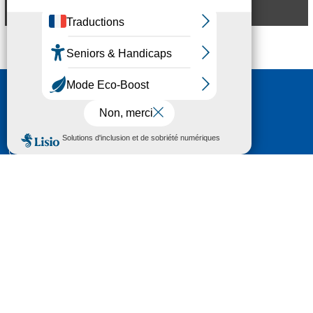
Aperçu
Nous contacter
HÔTEL DU DÉPARTEMENT
6 RUE GASTON MANENT
CS 71 324
65013 TARBES
CEDEX 09
TÉL :
05 62 56 78 65
Voir Le Plan
Le courrier que vous adressez au Département fait
l'objet d’un enregistrement et d'un traitement de
données (vos coordonnées et le contenu de votre
courrier) visant à instruire votre demande.
Pour toute information complémentaire consultez la