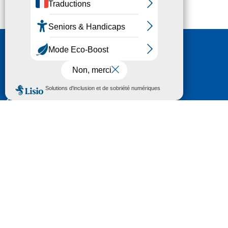
Nous contacter
HÔTEL DU DÉPARTEMENT
6 RUE GASTON MANENT
CS 71 324
65013 TARBES
CEDEX 09
TÉL :
05 62 56 78 65
Voir Le Plan
Le courrier que vous adressez au Département fait
l'objet d’un enregistrement et d'un traitement de
données (vos coordonnées et le contenu de votre
courrier) visant à instruire votre demande.
Pour toute information complémentaire consultez la
rubrique
protection des données