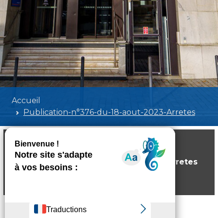
Accueil
Publication-n°376-du-18-aout-2023-Arretes
Publication-n°376-du-18-aout-2023-Arretes
Poids:
2.62 MB
Format :
PDF
Aperçu