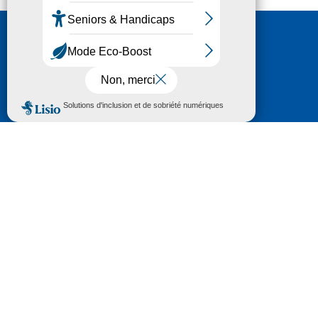
Nous contacter
HÔTEL DU DÉPARTEMENT
6 RUE GASTON MANENT
CS 71 324
65013 TARBES
CEDEX 09
TÉL :
05 62 56 78 65
Voir Le Plan
Le courrier que vous adressez au Département fait
l'objet d’un enregistrement et d'un traitement de
données (vos coordonnées et le contenu de votre
courrier) visant à instruire votre demande.
Pour toute information complémentaire consultez la
rubrique
protection des données
© 2018 - 2026 Département des Hautes-