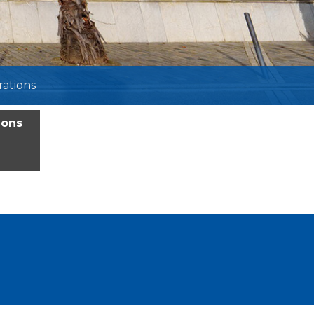
ations
ions