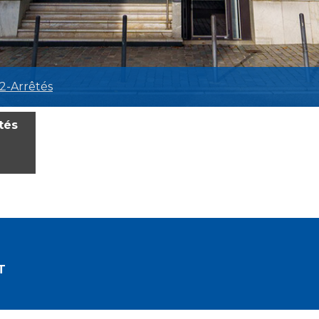
2-Arrêtés
tés
T