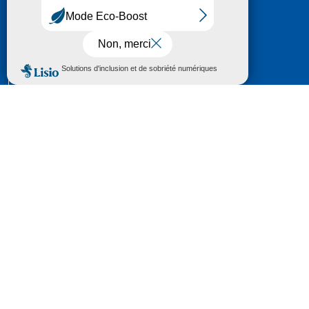
HÔTEL DU DÉPARTEMENT
6 RUE GASTON MANENT
CS 71 324
65013 TARBES
CEDEX 09
TÉL :
05 62 56 78 65
Voir Le Plan
Le courrier que vous adressez au Département fait
l'objet d’un enregistrement et d'un traitement de
données (vos coordonnées et le contenu de votre
courrier) visant à instruire votre demande.
Pour toute information complémentaire consultez la
rubrique
protection des données
© 2018 - 2026 Département des Hautes-
Pyrénées
Espace presse
Mentions légales