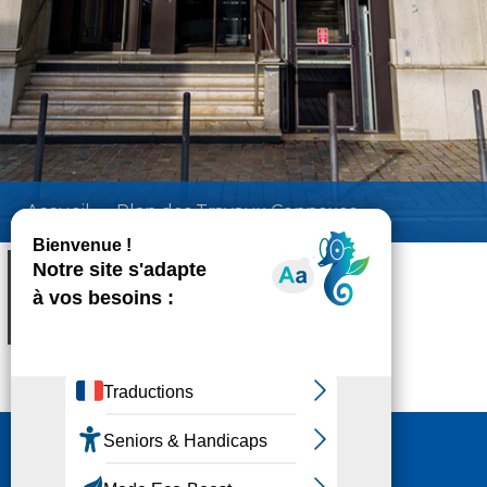
Accueil
Plan des Travaux Connexes
Plan des Travaux Connexes
Poids:
4.42 MB
Format :
PDF
Aperçu
Nous contacter