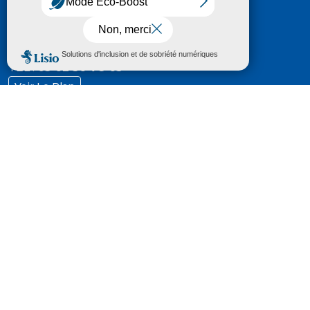
HÔTEL DU DÉPARTEMENT
6 RUE GASTON MANENT
CS 71 324
65013 TARBES
CEDEX 09
TÉL :
05 62 56 78 65
Voir Le Plan
Le courrier que vous adressez au Département fait
l'objet d’un enregistrement et d'un traitement de
données (vos coordonnées et le contenu de votre
courrier) visant à instruire votre demande.
Pour toute information complémentaire consultez la
rubrique
protection des données
© 2018 - 2026 Département des Hautes-
Pyrénées
Espace presse
Mentions légales