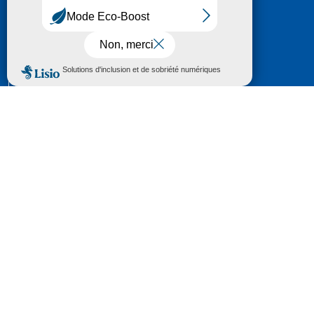
HÔTEL DU DÉPARTEMENT
6 RUE GASTON MANENT
CS 71 324
65013 TARBES
CEDEX 09
TÉL :
05 62 56 78 65
Voir Le Plan
Le courrier que vous adressez au Département fait
l'objet d’un enregistrement et d'un traitement de
données (vos coordonnées et le contenu de votre
courrier) visant à instruire votre demande.
Pour toute information complémentaire consultez la
rubrique
protection des données
© 2018 - 2026 Département des Hautes-
Pyrénées
Espace presse
Mentions légales