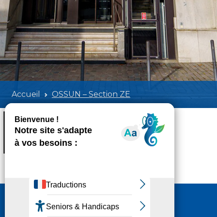
Accueil
OSSUN – Section ZE
OSSUN - Section ZE
Poids:
327.20 KB
Format :
PDF
Aperçu
Nous contacter