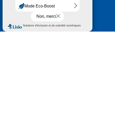
HÔTEL DU DÉPARTEMENT
6 RUE GASTON MANENT
CS 71 324
65013 TARBES
CEDEX 09
TÉL :
05 62 56 78 65
Voir Le Plan
Le courrier que vous adressez au Département fait
l'objet d’un enregistrement et d'un traitement de
données (vos coordonnées et le contenu de votre
courrier) visant à instruire votre demande.
Pour toute information complémentaire consultez la
rubrique
protection des données
© 2018 - 2026 Département des Hautes-
Pyrénées
Espace presse
Mentions légales