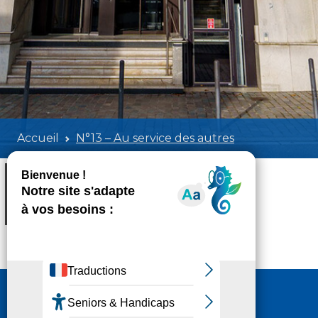
Accueil
N°13 – Au service des autres
N°13 - Au service des autres
Poids:
16.28 MB
Format :
PDF
Aperçu
Nous contacter