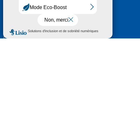
HÔTEL DU DÉPARTEMENT
6 RUE GASTON MANENT
CS 71 324
65013 TARBES
CEDEX 09
TÉL :
05 62 56 78 65
Voir Le Plan
Le courrier que vous adressez au Département fait
l'objet d’un enregistrement et d'un traitement de
données (vos coordonnées et le contenu de votre
courrier) visant à instruire votre demande.
Pour toute information complémentaire consultez la
rubrique
protection des données
© 2018 - 2026 Département des Hautes-
Pyrénées
Espace presse
Mentions légales