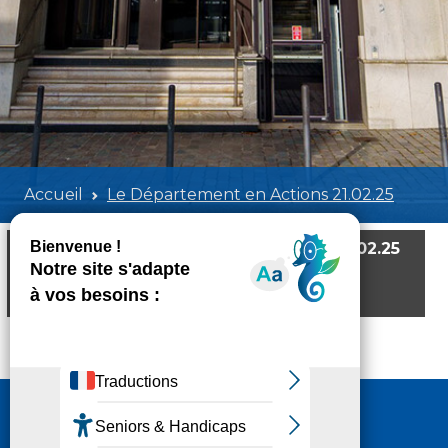
Accueil
Le Département en Actions 21.02.25
Le Département en Actions 21.02.25
Poids:
564.47 KB
Format :
PDF
Aperçu
Nous contacter