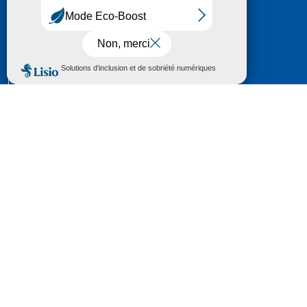
HÔTEL DU DÉPARTEMENT
6 RUE GASTON MANENT
CS 71 324
65013 TARBES
CEDEX 09
TÉL :
05 62 56 78 65
Voir Le Plan
Le courrier que vous adressez au Département fait
l'objet d’un enregistrement et d'un traitement de
données (vos coordonnées et le contenu de votre
courrier) visant à instruire votre demande.
Pour toute information complémentaire consultez la
rubrique
protection des données
© 2018 - 2026 Département des Hautes-
Pyrénées
Espace presse
Mentions légales