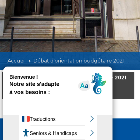
Accueil
Débat d'orientation budgétaire 2021
Débat d'orientation budgétaire 2021
Poids:
307.09 KB
Format :
PDF
Aperçu
Nous contacter