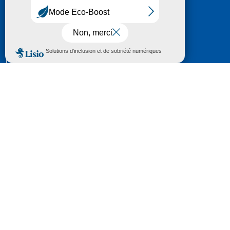
HÔTEL DU DÉPARTEMENT
6 RUE GASTON MANENT
CS 71 324
65013 TARBES
CEDEX 09
TÉL :
05 62 56 78 65
Voir Le Plan
Le courrier que vous adressez au Département fait
l'objet d’un enregistrement et d'un traitement de
données (vos coordonnées et le contenu de votre
courrier) visant à instruire votre demande.
Pour toute information complémentaire consultez la
rubrique
protection des données
© 2018 - 2026 Département des Hautes-
Pyrénées
Espace presse
Mentions légales