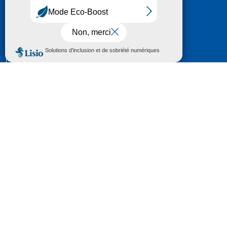
HÔTEL DU DÉPARTEMENT
6 RUE GASTON MANENT
CS 71 324
65013 TARBES
CEDEX 09
TÉL :
05 62 56 78 65
Voir Le Plan
Le courrier que vous adressez au Département fait
l'objet d’un enregistrement et d'un traitement de
données (vos coordonnées et le contenu de votre
courrier) visant à instruire votre demande.
Pour toute information complémentaire consultez la
rubrique
protection des données
© 2018 - 2026 Département des Hautes-
Pyrénées
Espace presse
Mentions légales