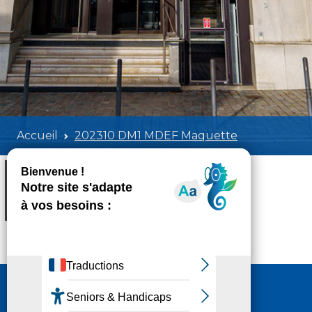
Accueil
202310 DM1 MDEF Maquette
202310 DM1 MDEF Maquette
Poids:
2.55 MB
Format :
PDF
Aperçu
Nous contacter