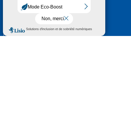
HÔTEL DU DÉPARTEMENT
6 RUE GASTON MANENT
CS 71 324
65013 TARBES
CEDEX 09
TÉL :
05 62 56 78 65
Voir Le Plan
Le courrier que vous adressez au Département fait
l'objet d’un enregistrement et d'un traitement de
données (vos coordonnées et le contenu de votre
courrier) visant à instruire votre demande.
Pour toute information complémentaire consultez la
rubrique
protection des données
© 2018 - 2026 Département des Hautes-
Pyrénées
Espace presse
Mentions légales