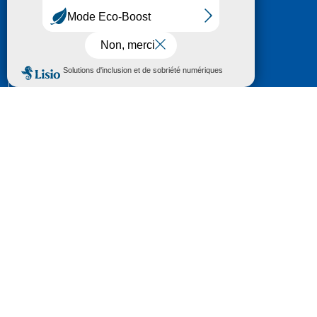
HÔTEL DU DÉPARTEMENT
6 RUE GASTON MANENT
CS 71 324
65013 TARBES
CEDEX 09
TÉL :
05 62 56 78 65
Voir Le Plan
Le courrier que vous adressez au Département fait
l'objet d’un enregistrement et d'un traitement de
données (vos coordonnées et le contenu de votre
courrier) visant à instruire votre demande.
Pour toute information complémentaire consultez la
rubrique
protection des données
© 2018 - 2026 Département des Hautes-
Pyrénées
Espace presse
Mentions légales