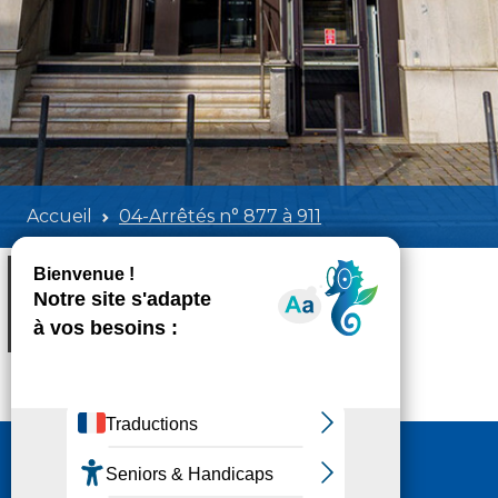
Accueil
04-Arrêtés n° 877 à 911
04-Arrêtés n° 877 à 911
Poids:
2.04 MB
Format :
PDF
Aperçu
Nous contacter