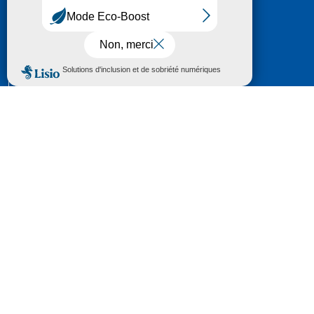
HÔTEL DU DÉPARTEMENT
6 RUE GASTON MANENT
CS 71 324
65013 TARBES
CEDEX 09
TÉL :
05 62 56 78 65
Voir Le Plan
Le courrier que vous adressez au Département fait
l'objet d’un enregistrement et d'un traitement de
données (vos coordonnées et le contenu de votre
courrier) visant à instruire votre demande.
Pour toute information complémentaire consultez la
rubrique
protection des données
© 2018 - 2026 Département des Hautes-
Pyrénées
Espace presse
Mentions légales