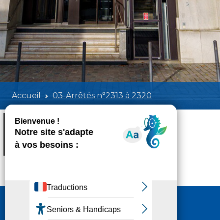
Accueil
03-Arrêtés n°2313 à 2320
03-Arrêtés n°2313 à 2320
Poids:
587.12 KB
Format :
PDF
Aperçu
Nous contacter