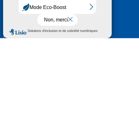
HÔTEL DU DÉPARTEMENT
6 RUE GASTON MANENT
CS 71 324
65013 TARBES
CEDEX 09
TÉL :
05 62 56 78 65
Voir Le Plan
Le courrier que vous adressez au Département fait
l'objet d’un enregistrement et d'un traitement de
données (vos coordonnées et le contenu de votre
courrier) visant à instruire votre demande.
Pour toute information complémentaire consultez la
rubrique
protection des données
© 2018 - 2026 Département des Hautes-
Pyrénées
Espace presse
Mentions légales