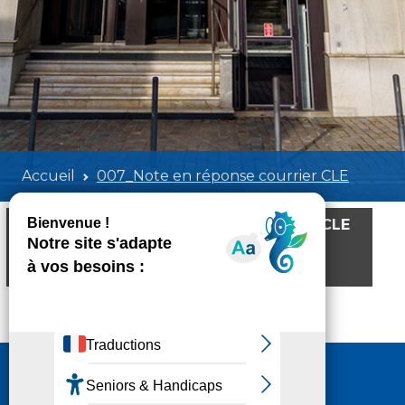
Accueil
007_Note en réponse courrier CLE
007_Note en réponse courrier CLE
Poids:
1.18 MB
Format :
PDF
Aperçu
Nous contacter