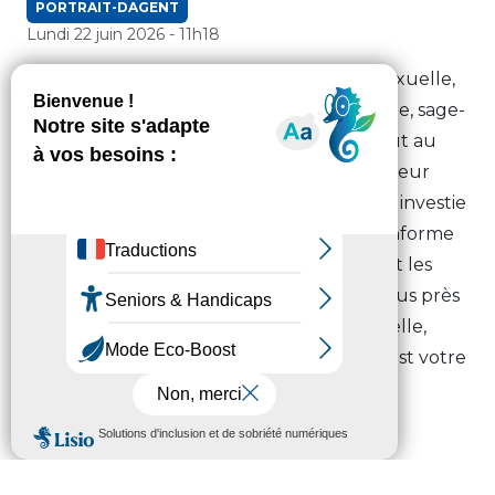
PORTRAIT-DAGENT
Lundi 22 juin 2026 - 11h18
Dans le cadre de la semaine de la santé sexuelle,
nous sommes allés à la rencontre d’Isabelle, sage-
femme. Elle suit les femmes enceintes tout au
long de leur parcours de future maman, leur
apportant soins et réconfort. Elle est aussi investie
dans le centre de santé sexuelle où elle informe
notamment les jeunes dans les collèges et les
lycées. Un métier tout en humanité, au plus près
des patients.
#AgentHautPyreneen
: Isabelle,
sage-femme à la MDS de Lannemezan, c’est votre
portrait d’agent du mois de juin.
Crédit : fabpicture _com