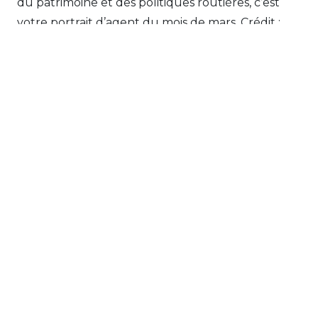
du patrimoine et des politiques routières, c’est
votre portrait d’agent du mois de mars. Crédit :
Pierre Meyer – AE Médias