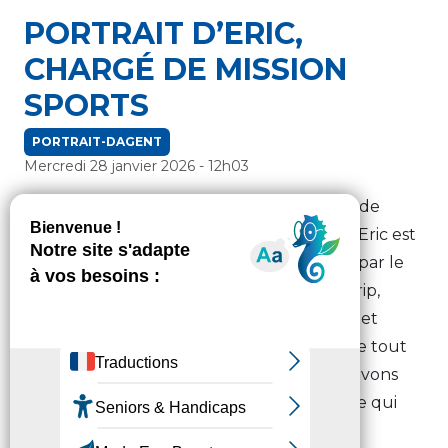
PORTRAIT D’ERIC,
CHARGÉ DE MISSION
SPORTS
PORTRAIT-DAGENT
Mercredi 28 janvier 2026 - 12h03
En plus de gérer le dispositif d’attribution de
subventions aux manifestations sportives, Eric est
en charge des événements sportifs gérés par le
Département. Montée du Géant, Cycl’n Trip,
Prévention montagne… Eric accompagne et
coordonne les différents acteurs pour que tout
soit prêt et se passe bien le jour J . Nous l’avons
accompagné lors de l’opération Ski scolaire qui
permet aux jeunes collégiens de s’initier