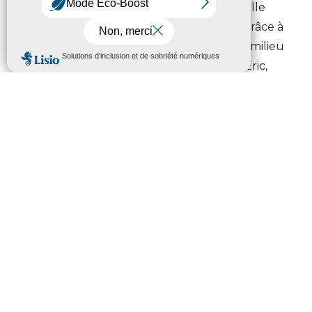
gratuitement aux joies de la glisse. Une belle
journée de découverte rendue possible grâce à
l’implication des différents partenaires du milieu
de la montagne.
#𝗮𝗴𝗲𝗻𝘁𝗵𝗮𝘂𝘁𝗽𝘆𝗿𝗲𝗻𝗲𝗲𝗻
Eric,
chargé de mission Sports, c’est votre portrait
d’agent du mois de janvier Crédit : Pierre Meyer
AE Médias