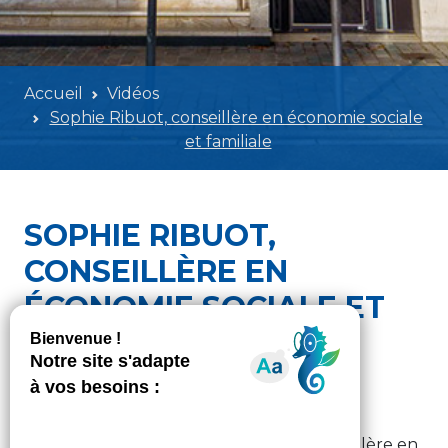
Accueil
Vidéos
Sophie Ribuot, conseillère en économie sociale
et familiale
SOPHIE RIBUOT,
CONSEILLÈRE EN
ÉCONOMIE SOCIALE ET
FAMILIALE
METIERS-DE-LACCOMPAGNEMENT-ET-DU-SOIN
Mardi 18 février 2025 - 10h03
Découvrez ici le portrait de Sophie, conseillère en