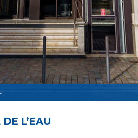
au
L DE L’EAU