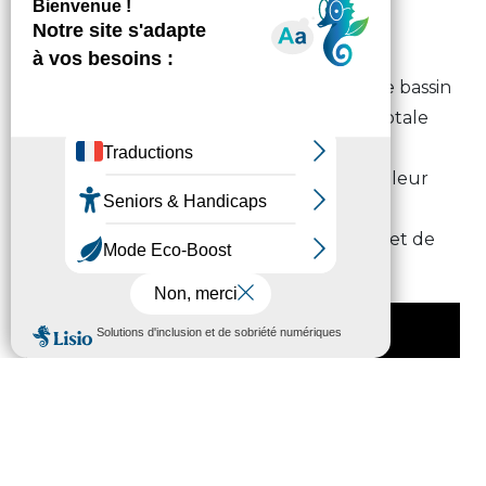
HAUT-PYRENEENS
Lundi 25 septembre 2023 - 10h03
Ils ont entre 14 et 15 ans. Leur pari : relier le bassin
d’Arcachon à l’île d’Oléron en vélo et en totale
autonomie en 5 jours. Encadrés par leurs
éducateurs, ces 8 tarbais ont co-construit leur
projet du début à la fin. Une expérience
enrichissante qui leur a permis de grandir et de
vivre ensemble.