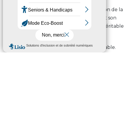
Guidés par des valeurs fortes telles que le
respect de l’environnement, la préservation de la
biodiversité, ou l’éco-conception, Adrien et son
équipe ont fait des Hautes-Pyrénées un véritable
laboratoire à ciel ouvert.
Une aventure humaine, innovante et durable.
#hautpyreneens Adrien, cofondateur de
l’entreprise Py’still, c’est votre portrait de Haut-
Pyrénéen de décembre.
Crédit : Pierre Meyer AE Médias