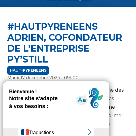
#HAUTPYRENEENS
ADRIEN, COFONDATEUR
DE L’ENTREPRISE
PY’STILL
HAUT-PYRENEENS
Mardi 17 décembre 2024 - 09h00
Après 15 ans de recherches dans le domaine des
extraits végétaux, c’est au cœur des Hautes-
Pyrénées qu’Adrien a cofondé PY’STILL, une
entreprise innovante, déterminée à transformer
les ressources locales en véritables trésors.