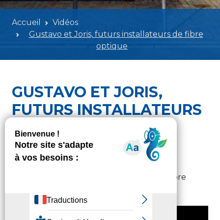
Accueil
Vidéos
Gustavo et Joris, futurs installateurs de fibre
optique
GUSTAVO ET JORIS,
FUTURS INSTALLATEURS
DE FIBRE OPTIQUE
GENERAL
Samedi 7 décembre 2019 - 09h00
Gustavo et Joris, futurs installateurs de fibre
optique