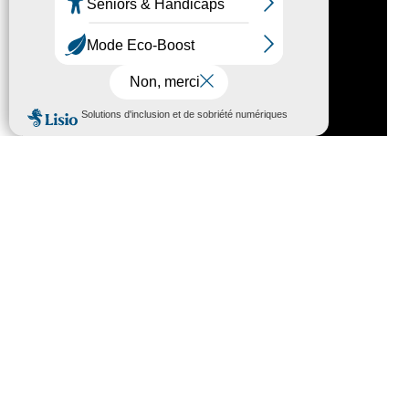
Nous contacter
HÔTEL DU DÉPARTEMENT
6 RUE GASTON MANENT
CS 71 324
65013 TARBES
CEDEX 09